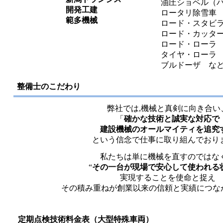
油圧ショベル（
開発工建
ロータリ除雪車
範多機械
ロード・スタビ
ロード・カッタ
ロード・ローラ
タイヤ・ローラ
ブルドーザ な
整備士のこだわり
弊社では,機械と真剣に向き合い
「
確かな技術と誠実な対応で
建設機械のオールマイティを追究
という信念で仕事に取り組んでおり
私たちは単に機械を直すのではな
“
その一台が現場で安心して使われる
実現することを使命と捉え
その積み重ねが創業以来の信頼と実績につな
定期点検技術料金表（大型特殊車両）