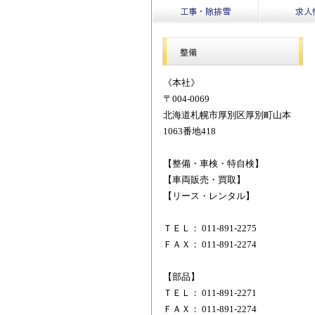
工事・除排雪
求人
整備
《本社》
〒004-0069
北海道札幌市厚別区厚別町山本
1063番地418
【整備・車検・特自検】
【車両販売・買取】
【リース・レンタル】
ＴＥＬ： 011-891-2275
ＦＡＸ： 011-891-2274
【部品】
ＴＥＬ： 011-891-2271
ＦＡＸ： 011-891-2274