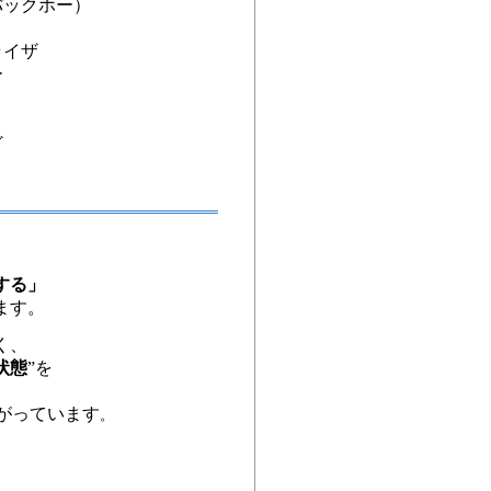
バックホー）
ライザ
ー
ど
、
する」
ます。
く、
状態
”
を
がっています
。