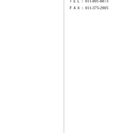
ＴＥＬ： 011-891-8873
ＦＡＸ： 011-375-2905