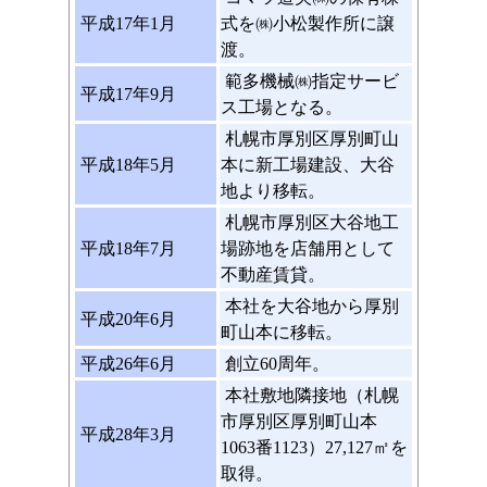
平成17年1月
式を㈱小松製作所に譲
渡。
範多機械㈱指定サービ
平成17年9月
ス工場となる。
札幌市厚別区厚別町山
平成18年5月
本に新工場建設、大谷
地より移転。
札幌市厚別区大谷地工
平成18年7月
場跡地を店舗用として
不動産賃貸。
本社を大谷地から厚別
平成20年6月
町山本に移転。
平成26年6月
創立60周年。
本社敷地隣接地（札幌
市厚別区厚別町山本
平成28年3月
1063番1123）27,127㎡を
取得。