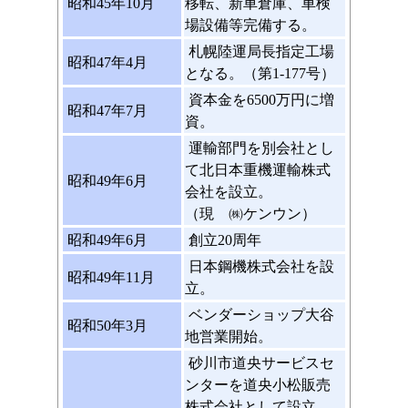
昭和45年10月
移転、新車倉庫、車検
場設備等完備する。
札幌陸運局長指定工場
昭和47年4月
となる。（第1-177号）
資本金を6500万円に増
昭和47年7月
資。
運輸部門を別会社とし
て北日本重機運輸株式
昭和49年6月
会社を設立。
（現 ㈱ケンウン）
昭和49年6月
創立20周年
日本鋼機株式会社を設
昭和49年11月
立。
ベンダーショップ大谷
昭和50年3月
地営業開始。
砂川市道央サービスセ
ンターを道央小松販売
株式会社として設立。