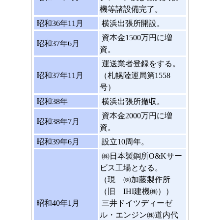
機等諸設備完了。
昭和36年11月
横浜出張所開設。
資本金1500万円に増
昭和37年6月
資。
運送業者登録をする。
昭和37年11月
（札幌陸運局第1558
号）
昭和38年
横浜出張所撤収。
資本金2000万円に増
昭和38年7月
資。
昭和39年6月
設立10周年。
㈱日本製鋼所O&Kサー
ビス工場となる。
（現 ㈱加藤製作所
（旧 IHI建機㈱））
昭和40年1月
三井ドイツディーゼ
ル・エンジン㈱道内代