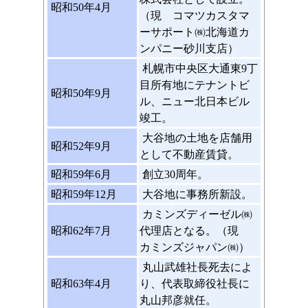
昭和50年4月
（現 コマツカスタマ
ーサポート㈱北海道カ
ンパニー砂川支店）
札幌市中央区大通東9丁
目所有地にテナントビ
昭和50年9月
ル、ニュー北日本ビル
竣工。
大谷地の土地を店舗用
昭和52年9月
として不動産賃貸。
昭和59年6月
創立30周年。
昭和59年12月
大谷地に事務所新設。
カミンズディーゼル㈱
昭和62年7月
代理店となる。（現
カミンズジャパン㈱）
丸山武雄社長死去によ
昭和63年4月
り、代表取締役社長に
丸山邦彦就任。