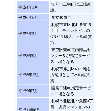
江別市工栄町に工場新
平成4年1月
設。
平成6年6月
創立40周年。
札幌市東区北41条東15
丁目 テナントビルの
平成7年3月
GNビル購入、不動産賃
貸。
東空販売㈱道内部品セ
平成8年9月
ンター及び指定サービ
ス工場となる。
札幌市厚別区の土地を
平成8年12月
店舗用として不動産賃
貸。
開発工建㈱指定サービ
平成9年7月
ス工場となる。
札幌市北区北22条西4丁
目 賃貸マンションの
平成11年6月