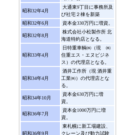
大通東9丁目に事務所及
昭和32年4月
び社宅２棟を新築
昭和32年6月
資本金330万円に増資。
株式会社小松製作所 北
昭和32年8月
海道特約店となる。
日特重車輌㈱（現 ㈱
昭和33年4月
住重エス・エヌビジネ
ス）の代理店となる。
酒井工作所（現 酒井重
昭和34年4月
工業㈱）の代理店とな
る。
資本金630万円に増
昭和34年10月
資。
資本金1000万円に増
昭和36年7月
資。
東札幌に新工場建設、
昭和36年9月
クレーン及び動力試験