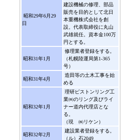
建設機械の修理、部品
販売を目的として北日
昭和29年6月29
本重機株式会社を創
日
設。代表取締役に丸山
武雄就任。資本金100万
円とする。
修理業者登録をする。
昭和31年1月
（札幌陸運局第1-365
号）
造田等の土木工事を始
昭和31年4月
める
理研ピストンリング工
業㈱のリング及びライ
昭和32年1月
ナー道内代理店とな
る。
（現 ㈱リケン）
建設業者登録をする。
昭和32年2月
（ル）石2049