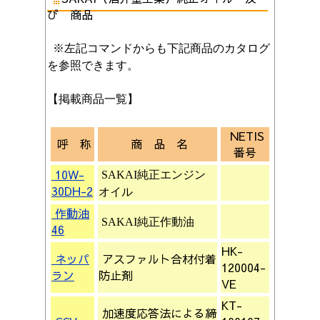
び 商品
※左記コマンドからも下記商品のカタログ
を
参照できます。
【掲載商品一覧】
NETIS
呼 称
商 品 名
番号
10W-
SAKAI純正エンジン
30DH-2
オイル
作動油
SAKAI純正作動油
46
HK-
ネッパ
アスファルト合材付着
120004-
ラン
防止剤
VE
KT-
加速度応答法による締