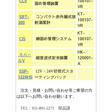
CCV
100107-
固め管理装置
VR
KT-
SRT-
コンパクト赤外線式放
100107-
300
射温度計
VR
KT-
CIS
締固め管理システム
100107-
VR
HK-
ミハー
超音波式安全装置
120001-
ルV
A
SSP-
12V・24V切替式スタ
1224HS
ーティングパック
注文・見積・お問い合わせ等ご希望の方
は以下へお問い合わせ願います。
TEL：011-891-2271 部品課