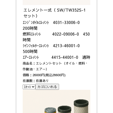
エレメント一式（
SW/TW352S-1
セット）
ｴﾝｼﾞﾝｵｲﾙｴﾚﾒﾝﾄ 4031-33006-0
200時間
燃料ｴﾚﾒﾝﾄ 4022-09006-0 450
時間
ﾗｲﾝﾌｨﾙﾀｰｴﾚﾒﾝﾄ 4213-46001-0
500時間
ｴｱｰｴﾚﾒﾝﾄ 4415-44001-0 適時
商品名：エレメントセット（オイル・燃料・
作動油・エアー）
価格：26000円(税込28600円)
在庫数：在庫あり