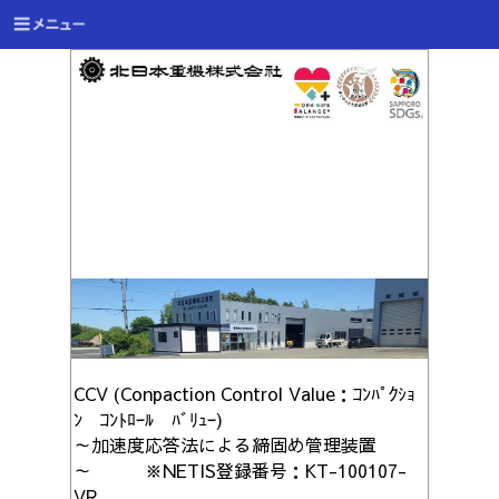
CCV (Conpaction Control Value：ｺﾝﾊﾟｸｼｮ
ﾝ ｺﾝﾄﾛｰﾙ ﾊﾞﾘｭｰ)
～加速度応答法による締固め管理装置
～ ※NETIS登録番号：KT-100107-
VR